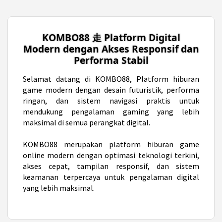
KOMBO88 走 Platform Digital
Modern dengan Akses Responsif dan
Performa Stabil
Selamat datang di
KOMBO88
, Platform hiburan
game modern dengan desain futuristik, performa
ringan, dan sistem navigasi praktis untuk
mendukung pengalaman gaming yang lebih
maksimal di semua perangkat digital.
KOMBO88 merupakan platform hiburan game
online modern dengan optimasi teknologi terkini,
akses cepat, tampilan responsif, dan sistem
keamanan terpercaya untuk pengalaman digital
yang lebih maksimal.