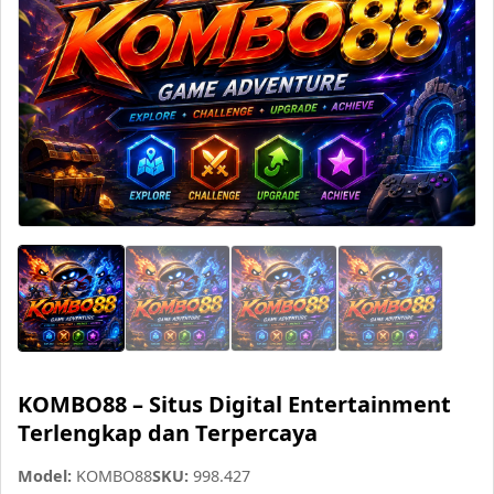
KOMBO88 – Situs Digital Entertainment
Terlengkap dan Terpercaya
Model:
KOMBO88
SKU:
998.427