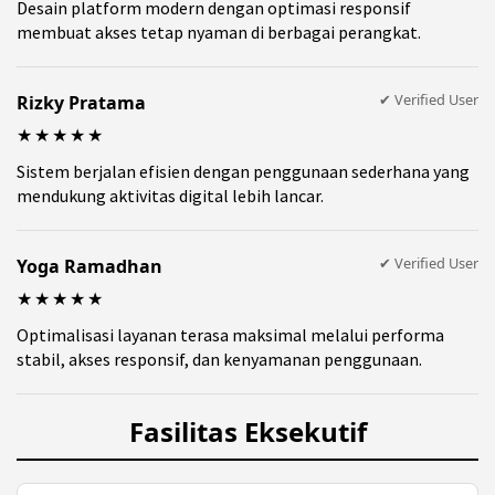
Desain platform modern dengan optimasi responsif
membuat akses tetap nyaman di berbagai perangkat.
✔ Verified User
Rizky Pratama
★★★★★
Sistem berjalan efisien dengan penggunaan sederhana yang
mendukung aktivitas digital lebih lancar.
✔ Verified User
Yoga Ramadhan
★★★★★
Optimalisasi layanan terasa maksimal melalui performa
stabil, akses responsif, dan kenyamanan penggunaan.
Fasilitas Eksekutif