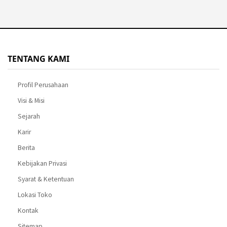
TENTANG KAMI
Profil Perusahaan
Visi & Misi
Sejarah
Karir
Berita
Kebijakan Privasi
Syarat & Ketentuan
Lokasi Toko
Kontak
Sitemap