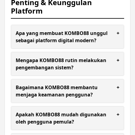
Penting & Keunggulan
Platform
Apa yang membuat KOMBO88 unggul
+
sebagai platform digital modern?
KOMBO88 menawarkan sistem akses responsif,
tampilan modern adaptif, dan navigasi praktis
Mengapa KOMBO88 rutin melakukan
+
untuk mendukung pengalaman penggunaan yang
pengembangan sistem?
lebih nyaman.
Pengembangan dilakukan secara berkelanjutan
untuk meningkatkan kualitas performa, menjaga
Bagaimana KOMBO88 membantu
+
stabilitas layanan, dan menghadirkan teknologi
menjaga keamanan pengguna?
yang lebih efisien.
KOMBO88 menggunakan perlindungan sistem
berlapis guna membantu menjaga keamanan
Apakah KOMBO88 mudah digunakan
+
akses, privasi pengguna, dan kestabilan aktivitas
oleh pengguna pemula?
digital.
Ya, KOMBO88 dirancang dengan tampilan