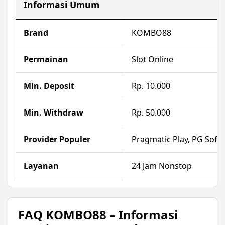
Informasi Umum
Brand
KOMBO88
Permainan
Slot Online
Min. Deposit
Rp. 10.000
Min. Withdraw
Rp. 50.000
Provider Populer
Pragmatic Play, PG Soft
Layanan
24 Jam Nonstop
FAQ KOMBO88 – Informasi