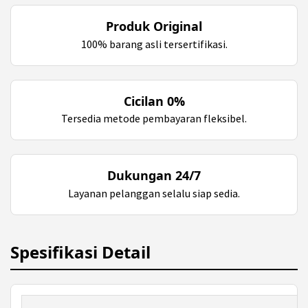
Produk Original
100% barang asli tersertifikasi.
Cicilan 0%
Tersedia metode pembayaran fleksibel.
Dukungan 24/7
Layanan pelanggan selalu siap sedia.
Spesifikasi Detail