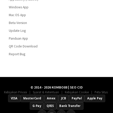
Windows App
Mac OS App
Beta Version
Update Log
Panduan App
QR Code Download
Report Bug
© 2014 - 2026 KOMBO88 | SEO CID
|
|
|
Kebijakan Privasi
Syarat & Ketentuan
Kebijakan Cookie
Peta Situs
VISA
MasterCard
Amex
JCB
PayPal
Apple Pay
G-Pay
QRIS
Bank Transfer